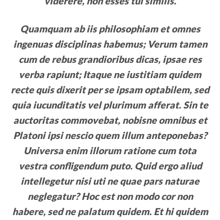
viderere, non esses tui similis.
Quamquam ab iis philosophiam et omnes
ingenuas disciplinas habemus; Verum tamen
cum de rebus grandioribus dicas, ipsae res
verba rapiunt; Itaque ne iustitiam quidem
recte quis dixerit per se ipsam optabilem, sed
quia iucunditatis vel plurimum afferat. Sin te
auctoritas commovebat, nobisne omnibus et
Platoni ipsi nescio quem illum anteponebas?
Universa enim illorum ratione cum tota
vestra confligendum puto. Quid ergo aliud
intellegetur nisi uti ne quae pars naturae
neglegatur? Hoc est non modo cor non
habere, sed ne palatum quidem. Et hi quidem